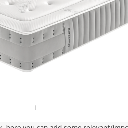
dium (300x200)
|
thumbnail (150x150)
ock, here you can add some relevant/imp