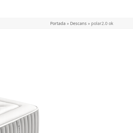
Portada
»
Descans
»
polar2.0 ok