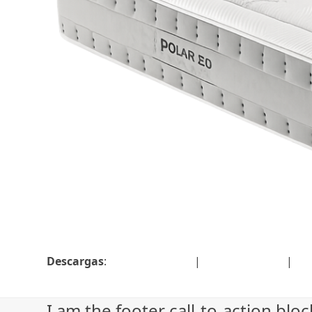
Descargas
:
full (1536x1024)
|
large (980x654)
|
me
I am the footer call-to-action bl